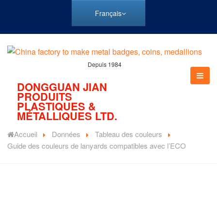
Français
Depuis 1984
DONGGUAN JIAN
PRODUITS
PLASTIQUES &
MÉTALLIQUES LTD.
Accueil
Données
Tableau des couleurs
Guide des couleurs de lanyards compatibles avec l’ECO
Les cordons écologiques protègent notre environnement et