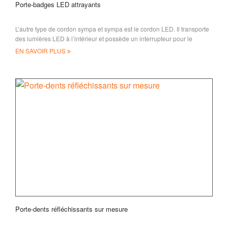
Porte-badges LED attrayants
L’autre type de cordon sympa et sympa est le cordon LED. Il transporte
des lumières LED à l’intérieur et possède un interrupteur pour le
contrôle. Sans doute que ce sera le cas
EN SAVOIR PLUS
Porte-dents réfléchissants sur mesure