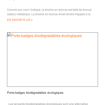
Comme son nom l’indique, la broche en bronze est faite de bronze
(laiton) métallique. La broche en bronze émail tendre frappée à la
matrice est un style assez populaire
EN SAVOIR PLUS
Porte-badges biodégradables écologiques
Les lanyards biodégradables écologiques sont une alternative