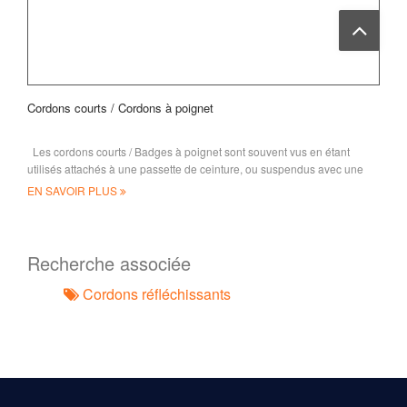
Cordons courts / Cordons à poignet
Les cordons courts / Badges à poignet sont souvent vus en étant
utilisés attachés à une passette de ceinture, ou suspendus avec une
multitude de
EN SAVOIR PLUS
Recherche associée
Cordons réfléchissants