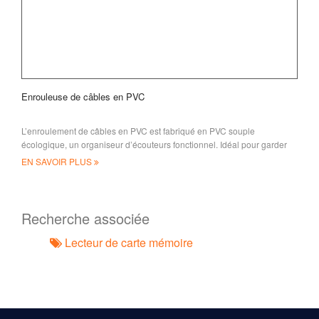
Enrouleuse de câbles en PVC
L’enroulement de câbles en PVC est fabriqué en PVC souple
écologique, un organiseur d’écouteurs fonctionnel. Idéal pour garder
des écouteurs/casque, c’est du tout
EN SAVOIR PLUS
Recherche associée
Lecteur de carte mémoire