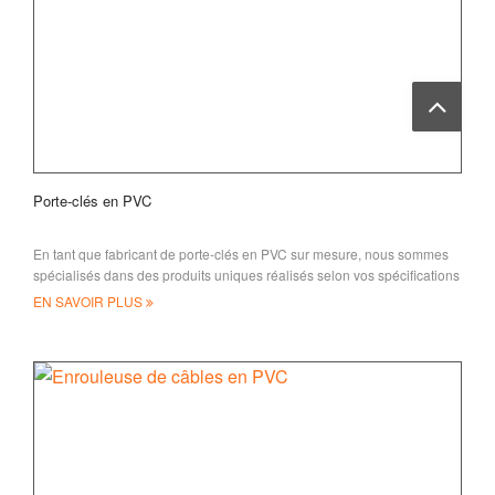
Porte-clés en PVC
En tant que fabricant de porte-clés en PVC sur mesure, nous sommes
spécialisés dans des produits uniques réalisés selon vos spécifications
exactes, y compris toutes les formes ou si
EN SAVOIR PLUS