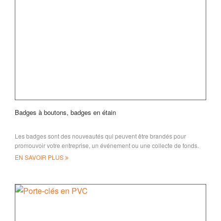
Badges à boutons, badges en étain
Les badges sont des nouveautés qui peuvent être brandés pour
promouvoir votre entreprise, un événement ou une collecte de fonds.
De nombreux secteurs d’activité ont bénéficié de
EN SAVOIR PLUS