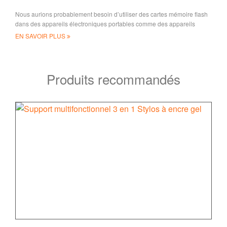
Nous aurions probablement besoin d’utiliser des cartes mémoire flash
dans des appareils électroniques portables comme des appareils
photo, ordinateurs portables, ordinateurs, etc., puis un mémoire
EN SAVOIR PLUS
Produits recommandés