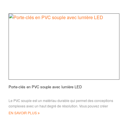
Porte-clés en PVC souple avec lumière LED
Le PVC souple est un matériau durable qui permet des conceptions
complexes avec un haut degré de résolution. Vous pouvez créer
n’importe quelle forme et n’importe quelle taille
EN SAVOIR PLUS