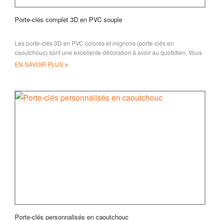
Porte-clés complet 3D en PVC souple
Les porte-clés 3D en PVC colorés et mignons (porte-clés en
caoutchouc) sont une excellente décoration à avoir au quotidien. Vous
pouvez créer n’importe quelle forme
EN SAVOIR PLUS
Porte-clés personnalisés en caoutchouc