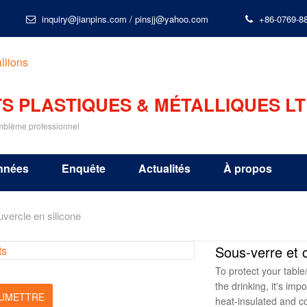
inquiry@jianpins.com
/
pinsjj@yahoo.com
+86-0769-8
S PLASTIQUES & MÉTALLIQUES LT
emblème professionnel
nnées
Enquête
Actualités
À propos
vercle en silicone
Sous-verre et c
To protect your tabl
the drinking, it's im
UMETTRE
heat-insulated and co