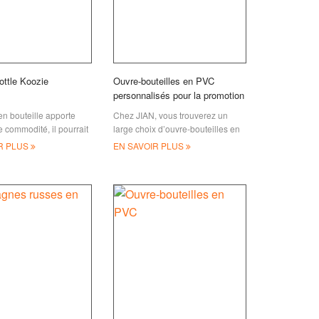
ttle Koozie
Ouvre-bouteilles en PVC
personnalisés pour la promotion
commerciale
en bouteille apporte
Chez JIAN, vous trouverez un
 commodité, il pourrait
large choix d’ouvre-bouteilles en
 température de vos
PVC de bonne qualité, ce qui vous
R PLUS
EN SAVOIR PLUS
n l’entourant, en été
permet d’accéder facilement à
urrait
votre bouteille de boisson !