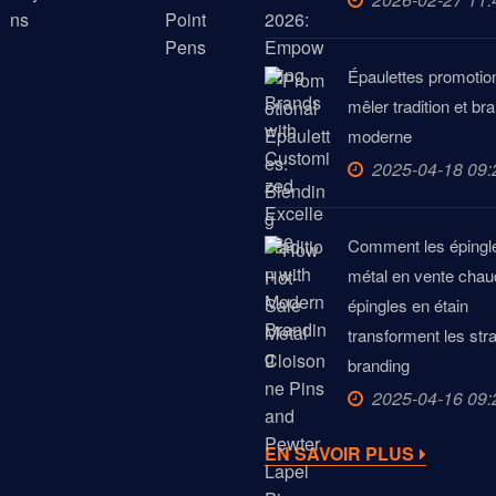
Épaulettes promotion
mêler tradition et br
moderne
2025-04-18 09:
Comment les épingl
métal en vente chaud
épingles en étain
transforment les str
branding
2025-04-16 09:
EN SAVOIR PLUS