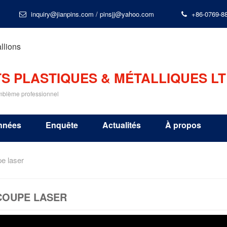
inquiry@jianpins.com
/
pinsjj@yahoo.com
+86-0769-8
S PLASTIQUES & MÉTALLIQUES LT
emblème professionnel
nnées
Enquête
Actualités
À propos
e laser
COUPE LASER