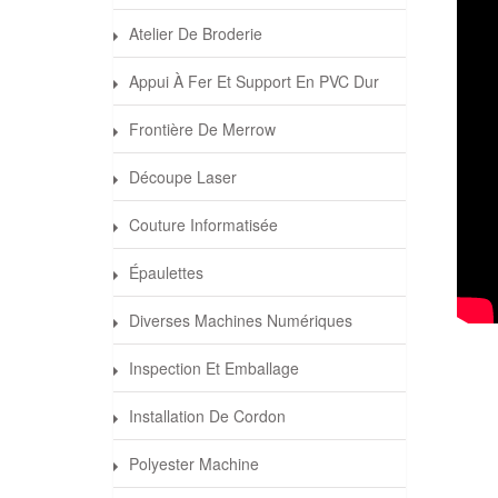
Atelier De Broderie
Appui À Fer Et Support En PVC Dur
Frontière De Merrow
Découpe Laser
Couture Informatisée
Épaulettes
Diverses Machines Numériques
décou
Inspection Et Emballage
spéci
Installation De Cordon
Polyester Machine