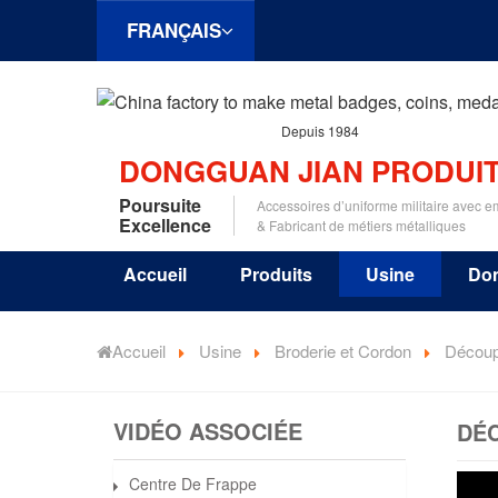
FRANÇAIS
Depuis 1984
DONGGUAN JIAN PRODUIT
Poursuite
Accessoires d’uniforme militaire avec 
Excellence
& Fabricant de métiers métalliques
Accueil
Produits
Usine
Do
Accueil
Usine
Broderie et Cordon
Découp
VIDÉO ASSOCIÉE
DÉ
Centre De Frappe