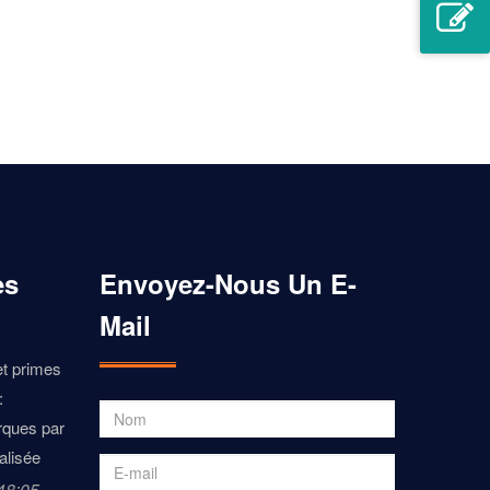
es
Envoyez-Nous Un E-
Mail
t primes
:
rques par
alisée
48:05