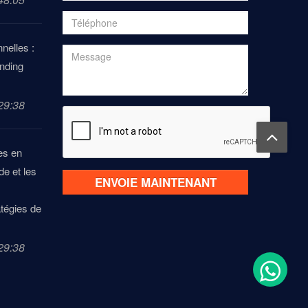
nelles :
anding
29:38
es en
e et les
ENVOIE MAINTENANT
atégies de
29:38