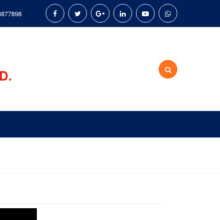
8877898
D.